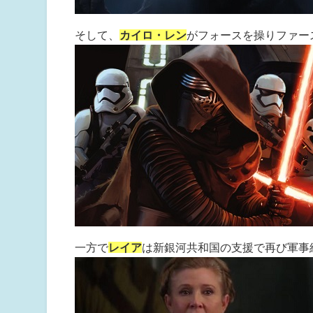
そして、
カイロ・レン
がフォースを操りファー
一方で
レイア
は新銀河共和国の支援で再び軍事