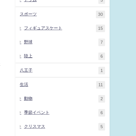
スポーツ
30
フィギュアスケート
15
野球
7
陸上
6
さ
八王子
1
生活
11
動物
2
季節イベント
6
クリスマス
5