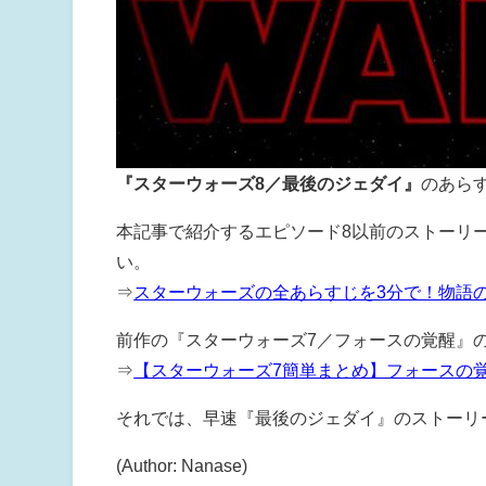
『スターウォーズ8／最後のジェダイ』
のあら
本記事で紹介するエピソード8以前のストーリ
い。
⇒
スターウォーズの全あらすじを3分で！物語
前作の『スターウォーズ7／フォースの覚醒』
⇒
【スターウォーズ7簡単まとめ】フォースの
それでは、早速『最後のジェダイ』のストーリ
(Author: Nanase)