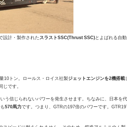
で設計・製作された
スラストSSC(Thrust SSC)
とよばれる自動
、重量10トン。ロールス・ロイス社製
ジェットエンジンを2機搭載
同じです。
という信じられないパワーを発生させます。ちなみに、日本を
でも
570馬力
です。つまり、GTRの197倍のパワーです。GTR19