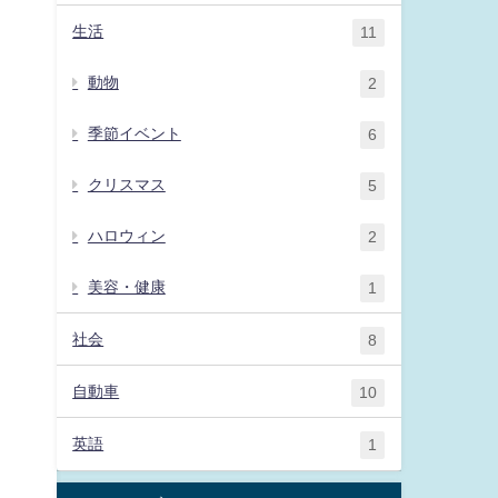
生活
11
動物
2
季節イベント
6
クリスマス
5
ハロウィン
2
美容・健康
1
社会
8
自動車
10
英語
1