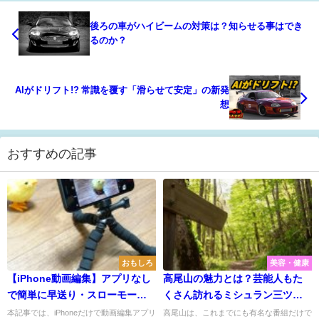
後ろの車がハイビームの対策は？知らせる事はでき
るのか？
AIがドリフト!? 常識を覆す「滑らせて安定」の新発
想
おすすめの記事
おもしろ
美容・健康
【iPhone動画編集】アプリなし
高尾山の魅力とは？芸能人もた
で簡単に早送り・スローモーシ
くさん訪れるミシュラン三ツ星
ョン・逆再生動画を作成する方
の観光地！
本記事では、iPhoneだけで動画編集アプリ
高尾山は、これまでにも有名な番組だけで