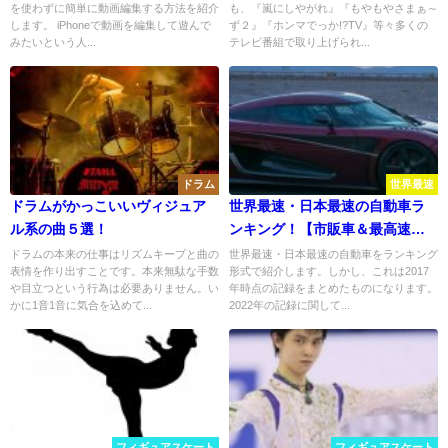
を使わずに簡単に動画編集する方法を紹介
も、『嵐にしやがれ』『もやもやさまぁ～
法！アイデア次第でおもしろ動
します。 iPhoneで動画を編集して遊んで
ず２』『ホンマでっか!?TV』等々多くの
画も！
みたいという人...
テレビ番組で取り上げられ...
ドラム
世界最速
ドラムがかっこいいヴィジュア
世界最速・日本最速の自動車ラ
ル系の曲５選！
ンキング！【市販車＆最高速
編】
ドラムの本来の仕事はリズムキープと曲の
世界最速・日本最速の自動車をランキング
表情を作り出すことです。本来無駄な手数
形式で紹介します。しかし、これは2017
や目立つという行為は必要ありません。い
年時点の記録をまとめたものになります。
かに1音1音に気合を込めて...
2022年の記録に関して...
フィギュアスケート
フィギュアスケート