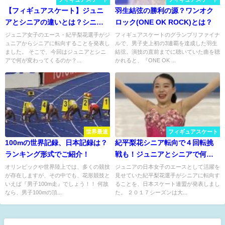
【フィギュアスケート】ジュニ
羽生結弦の勝利の源？ワンオク
アとシニアの違いとは？シニア
ロック(ONE OK ROCK)とは？
転向の条件は？
ジュニア女子のエース・紀平梨花選手がジ
フィギュアスケートのグランプリファイナ
ュニアからシニアに転向することを発表し
ルで、男子史上初の3連覇を達成した羽生
ました。 そこで、今回はジュニアとシニ
結弦。演技の直前までに聴いていた曲を聴
アで何が変わってくるのか？...
かれると、『ONE OK ...
世界最速
フィギュアスケート
100mの世界記録、日本記録は？
紀平梨花シニア転向で４回転挑
ランキング形式でご紹介！
戦も！ジュニアとシニアで何が
変わる？
オリンピックや世界陸上では、多くの競技
ジュニアの日本女子のエースとして活躍を
が存在しますが、その中でも、花形競技と
見せていた紀平梨花選手がシニアに転向す
いえば『男子100m走』でしょう！！ 何故
ることを、日本スケート連盟が発表しまし
なら、男子100mの頂...
た。 ２０１７シーズンは大...