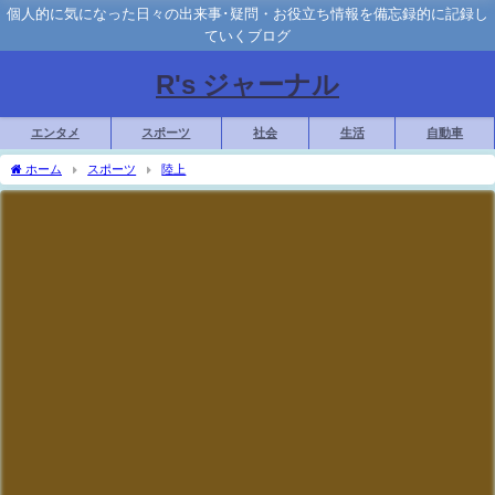
個人的に気になった日々の出来事･疑問・お役立ち情報を備忘録的に記録し
ていくブログ
R's ジャーナル
エンタメ
スポーツ
社会
生活
自動車
ホーム
スポーツ
陸上