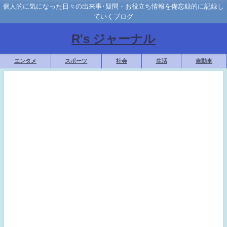
個人的に気になった日々の出来事･疑問・お役立ち情報を備忘録的に記録し
ていくブログ
R's ジャーナル
エンタメ
スポーツ
社会
生活
自動車