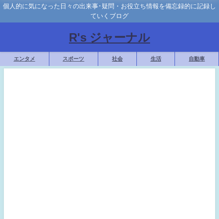
個人的に気になった日々の出来事･疑問・お役立ち情報を備忘録的に記録し
ていくブログ
R's ジャーナル
エンタメ
スポーツ
社会
生活
自動車